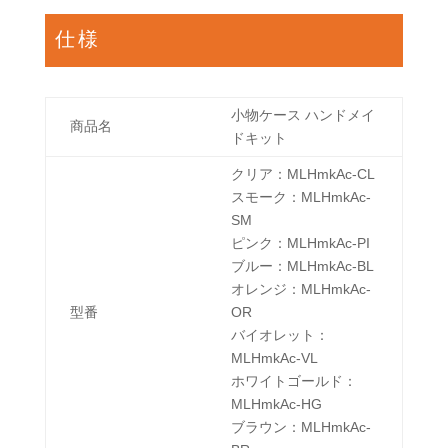
仕様
小物ケース ハンドメイ
商品名
ドキット
クリア：MLHmkAc-CL
スモーク：MLHmkAc-
SM
ピンク：MLHmkAc-PI
ブルー：MLHmkAc-BL
オレンジ：MLHmkAc-
型番
OR
バイオレット：
MLHmkAc-VL
ホワイトゴールド：
MLHmkAc-HG
ブラウン：MLHmkAc-