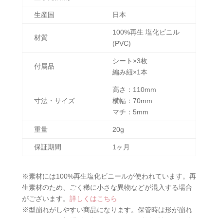
生産国
日本
100%再生 塩化ビニル
材質
(PVC)
シート×3枚
付属品
編み紐×1本
高さ：110mm
寸法・サイズ
横幅：70mm
マチ：5mm
重量
20g
保証期間
1ヶ月
※素材には100%再生塩化ビニールが使われています。再
生素材のため、ごく稀に小さな異物などが混入する場合
がございます。
詳しくはこちら
※型崩れがしやすい商品になります。保管時は形が崩れ