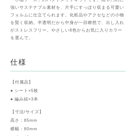
強いサステナブル素材を、片手にすっぽり収まる可愛い
フォルムに仕立てられます。化粧品やアクセなどの小物
を賢く収納。半透明だから中身が一目瞭然で、出し入れ
がストレスフリー。やさしい
8
色からお気に入りカラー
を選んで。
仕様
【付属品】
● シート×5枚
● 編み紐×3本
【寸法/サイズ】
高さ：85mm
横幅：80mm