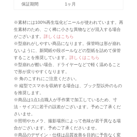
保証期間
1ヶ月
※素材には100%再生塩化ビニールが使われています。再
生素材のため、ごく稀に小さな異物などが混入する場合
がございます。
詳しくはこちら
※型崩れがしやすい商品になります。保管時は形が崩れ
ないように、新聞紙や段ボールなどの型紙を詰めて保管
することを推奨しています。
詳しくはこちら
※型崩れが酷い場合、ドライヤーなどで軽く温めること
で形が戻りやすくなります。
※ 角のこすれにご注意ください。
※ 縦型でスマホを収納する場合は、ブック型以外のもの
を推奨します。
※商品は1点1点職人が手作業で加工しているため、寸
法・サイズに若干の誤差がございます。予めご了承くだ
さいませ。
※照明やカメラ、撮影場所によって色味が若干異なる場
合がございます。予めご了承くださいませ。
※商品のデザイン・仕様は品質改善を目的に予告なく変