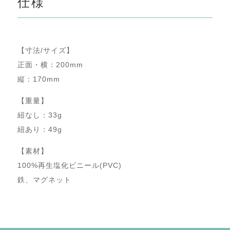
仕様
【寸法/サイズ】
正面・横：200mm
縦：170mm
【重量】
紐なし：33g
紐あり：49g
【素材】
100%
再生塩化ビニール
(PVC)
鉄、マグネット