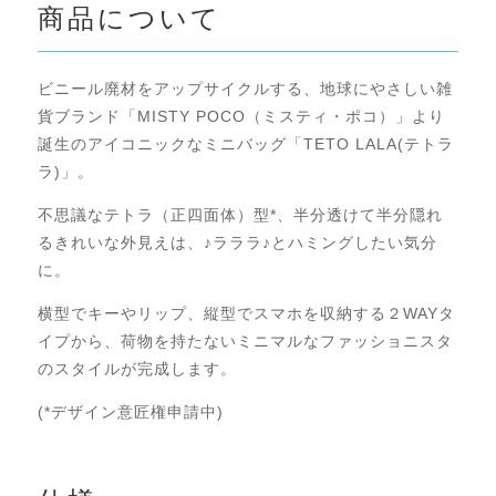
商品について
ビニール廃材をアップサイクルする、地球にやさしい雑
貨ブランド「
MISTY POCO
（ミスティ・ポコ）」より
誕生のアイコニックなミニバッグ「
TETO LALA(
テトラ
ラ
)
」。
不思議なテトラ（正四面体）型*、半分透けて半分隠れ
るきれいな外見えは、♪ラララ♪とハミングしたい気分
に。
横型でキーやリップ、縦型でスマホを収納する２
WAY
タ
イプから、荷物を持たないミニマルなファッショニスタ
のスタイルが完成します。
(*
デザイン意匠権申請中
)